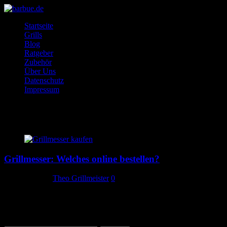
Startseite
Grills
Blog
Ratgeber
Zubehör
Über Uns
Datenschutz
Impressum
Grillen
Grillmesser: Welches online bestellen?
12. April 2020
Theo Grillmeister
0
Wir helfen ihnen das passene Grillmesser für sie zu finden. Wir
stellen ein paar verschiedene Messerarten vor und erklären ihre Vor
und Nachteile.