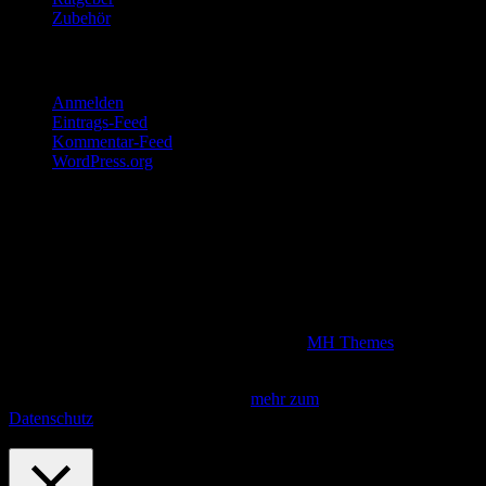
Zubehör
Meta
Anmelden
Eintrags-Feed
Kommentar-Feed
WordPress.org
Disclaimer
Wir sind Teilnehmer am Amazon Partnerprogramm. Kommt über
unsere Produktlinks, die alle Werbelinks darstellen, ein Kauf
zustande, verdienen wir eine Provision, die natürlich den Kaufpreis
für unsere Grillfreunde nicht erhöht.
Copyright © 2026 | WordPress Theme von
MH Themes
Diese Seite verwendet Cookies. Indem du fortfährst, akzeptierst du
unsere Datenschutzbestimmungen.
mehr zum
Datenschutz
Fortfahren
Privacy & Cookies Policy