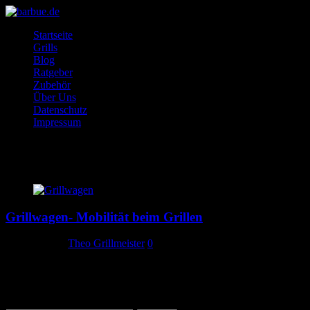
Startseite
Grills
Blog
Ratgeber
Zubehör
Über Uns
Datenschutz
Impressum
Grillwagen
Grillwagen- Mobilität beim Grillen
28. Juni 2020
Theo Grillmeister
0
Wir geben die Tipps für den richtigen Grillwagen. Wir stellen
verschiedene Arten von Grillwägen, wie den Toronto Tepro XXL
und andere Grillwagen vor.