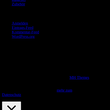
Zubehör
Meta
Anmelden
Eintrags-Feed
Kommentar-Feed
WordPress.org
Disclaimer
Wir sind Teilnehmer am Amazon Partnerprogramm. Kommt über
unsere Produktlinks, die alle Werbelinks darstellen, ein Kauf
zustande, verdienen wir eine Provision, die natürlich den Kaufpreis
für unsere Grillfreunde nicht erhöht.
Copyright © 2026 | WordPress Theme von
MH Themes
Diese Seite verwendet Cookies. Indem du fortfährst, akzeptierst du
unsere Datenschutzbestimmungen.
mehr zum
Datenschutz
Fortfahren
Privacy & Cookies Policy