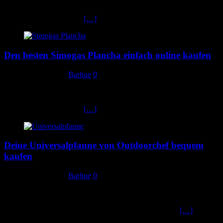
Nakiri Messer Bist du auf der Suche nach dem richtigen Nakiri
Messer, wirst aber aufgrund der großen Auswahl einfach nicht
fündig? Dann bist du bei
[…]
Den besten Simogas Plancha einfach online kaufen
28. Dezember 2019
Barbue
0
Simogas Plancha Bist du auf der Suche nach dem richtigen Simogas
Plancha, wirst aber aufgrund der großen Auswahl einfach nicht
fündig? Dann bist du bei
[…]
Deine Universalpfanne von Outdoorchef bequem
kaufen
27. Dezember 2019
Barbue
0
Outdoorchef Universalpfanne Bist du auf der Suche nach der
richtigen Outdoorchef Universalpfanne, wirst aber aufgrund der
großen Auswahl einfach nicht fündig? Dann bist du bei
[…]