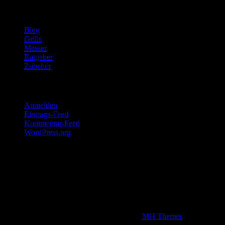
Kategorien
Blog
Grills
Messer
Ratgeber
Zubehör
Meta
Anmelden
Eintrags-Feed
Kommentar-Feed
WordPress.org
Disclaimer
Wir sind Teilnehmer am Amazon Partnerprogramm. Kommt über
unsere Produktlinks, die alle Werbelinks darstellen, ein Kauf
zustande, verdienen wir eine Provision, die natürlich den Kaufpreis
für unsere Grillfreunde nicht erhöht.
Copyright © 2026 | WordPress Theme von
MH Themes