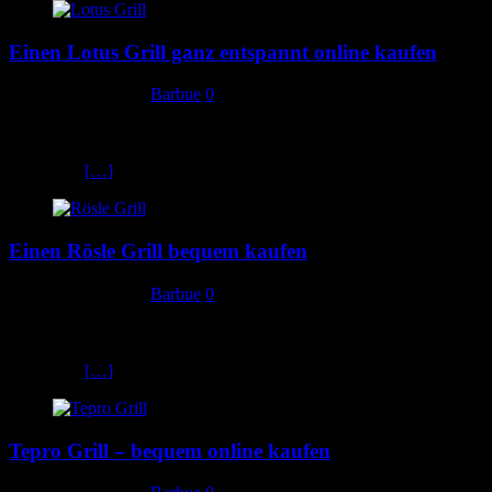
Einen Lotus Grill ganz entspannt online kaufen
26. Dezember 2019
Barbue
0
Lotus Grill Bist du auf der Suche nach dem richtigen Lotus Grill,
wirst aber aufgrund der großen Auswahl einfach nicht fündig? Dann
bist du bei
[…]
Einen Rösle Grill bequem kaufen
25. Dezember 2019
Barbue
0
Rösle Grill Bist du auf der Suche nach dem richtigen Rösle Grill,
wirst aber aufgrund der großen Auswahl einfach nicht fündig? Dann
bist du bei
[…]
Tepro Grill – bequem online kaufen