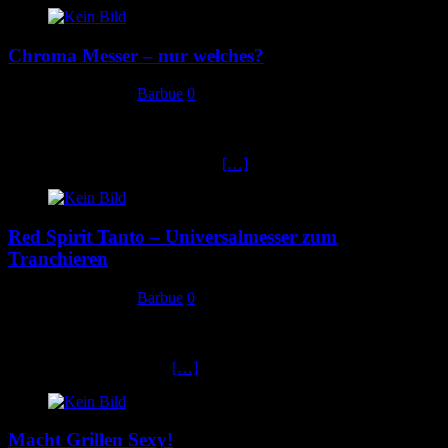
Chroma Messer – nur welches?
30. Dezember 2019
Barbue
0
Chroma Messer – Das perfekte Messer? Chroma Messer dürfen sich
tatsächlich über so manche positive Hervorhebung durch den einen
oder anderen TV Koch und Profi
[…]
Red Spirit Tanto – Universalmesser zum
Tranchieren
29. Dezember 2019
Barbue
0
Das Dick Red Spirit Tanto Messer ist ideal für jene, die perfekt
tranchieren möchten. Egal ob als Schinkenmesser oder andere
Zwecke – Das Red Spirit
[…]
Macht Grillen Sexy!