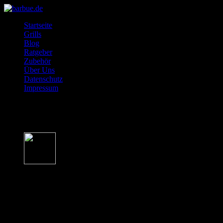
Startseite
Grills
Blog
Ratgeber
Zubehör
Über Uns
Datenschutz
Impressum
Artikel von
Barbue
Über Barbue
Hallo. Ich bin Marc von Barbue.de und möchte hier meine Grilltipps
mit dir teilen. Ich probiere ständig neue Grill Produkte aus oder lese
darüber und recherchiere für Barbue und mich die neuesten Tipps.
Grillen ist meine Leidenschaft, die ich gerne mit dir teile.