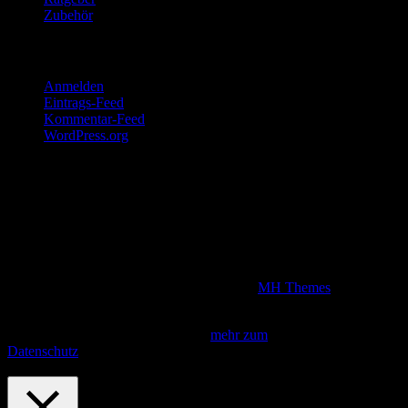
Zubehör
Meta
Anmelden
Eintrags-Feed
Kommentar-Feed
WordPress.org
Disclaimer
Wir sind Teilnehmer am Amazon Partnerprogramm. Kommt über
unsere Produktlinks, die alle Werbelinks darstellen, ein Kauf
zustande, verdienen wir eine Provision, die natürlich den Kaufpreis
für unsere Grillfreunde nicht erhöht.
Copyright © 2026 | WordPress Theme von
MH Themes
Diese Seite verwendet Cookies. Indem du fortfährst, akzeptierst du
unsere Datenschutzbestimmungen.
mehr zum
Datenschutz
Fortfahren
Privacy & Cookies Policy