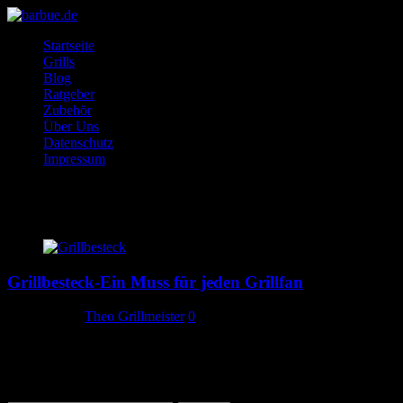
Startseite
Grills
Blog
Ratgeber
Zubehör
Über Uns
Datenschutz
Impressum
Grillbesteck WMF
Grillbesteck-Ein Muss für jeden Grillfan
12. Juli 2020
Theo Grillmeister
0
Wir stellen Grillbesteck Sets Im Koffer vor und erklären die
Vorzüge. Welches soll man kaufen? Ein Grillbesteck von WMF
oder lieber Weber?