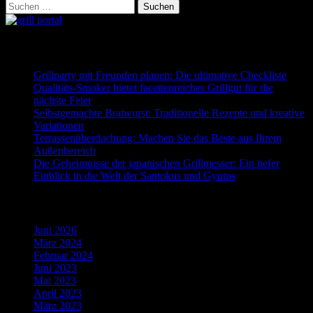
Suchen
nach:
Neueste Beiträge
Grillparty mit Freunden planen: Die ultimative Checkliste
Qualitäts-Smoker bietet facettenreiches Grillgut für die
nächste Feier
Selbstgemachte Bratwurst: Traditionelle Rezepte und kreative
Variationen
Terrassenüberdachung: Machen Sie das Beste aus Ihrem
Außenbereich
Die Geheimnisse der japanischen Grillmesser: Ein tiefer
Einblick in die Welt der Santokus und Gyutos
Archiv
Juni 2026
März 2024
Februar 2024
Juni 2023
Mai 2023
April 2023
März 2023