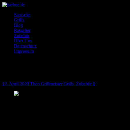
Startseite
Grills
Blog
Ratgeber
Zubehör
Über Uns
Datenschutz
Impressum
Trennspray Grill: Enstpannt das richtige
Kaufen
12. April 2020
Theo Grillmeister
Grills
,
Zubehör
0
Grill Trennspray ist vermutlich jedem schonmmal irgendwie unter
die Augen gekommen. Aber was genau macht das Produkt
eigentlich und brauch man sowas überhaupt? Wir erklären
rechtzeitig zur beginnden Grillsaison was es damit auf sich hat damit
sie den Sommer so genießen können, wie es sich gehört: Mit einem
ordentlichem Grillschmaus.