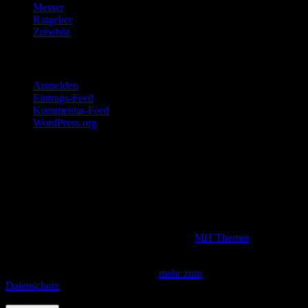
Messer
Ratgeber
Zubehör
Meta
Anmelden
Eintrags-Feed
Kommentar-Feed
WordPress.org
Disclaimer
Wir sind Teilnehmer am Amazon Partnerprogramm. Kommt über
unsere Produktlinks, die alle Werbelinks darstellen, ein Kauf
zustande, verdienen wir eine Provision, die natürlich den Kaufpreis
für unsere Grillfreunde nicht erhöht.
Copyright © 2026 | WordPress Theme von
MH Themes
Diese Seite verwendet Cookies. Indem du fortfährst, akzeptierst du
unsere Datenschutzbestimmungen.
mehr zum
Datenschutz
Fortfahren
Privacy & Cookies Policy