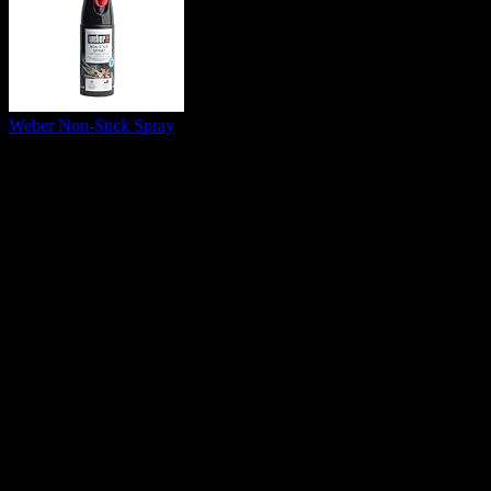
Weber Non-Stick Spray
Effizienter Schutz: Das Weber Non-Stick Spray verhindert
das Ankleben von Grillgut am Rost und sorgt so für ideale
Grillergebnisse
Schonende Pflege: Die spezielle Formel enthält keine
bedenklichen Inhaltsstoffe, schützt den Grill und kann auf
allen Oberflächen mit Lebensmittelkontakt angewendet
werden
Einfache Anwendung: Der feine Sprühnebel ermöglicht ein
gleichmäßiges Auftragen auf Grillroste aus jedem Winkel und
sorgt für eine schnelle und unkomplizierte Vorbereitung vor
dem Grillen
Langanhaltende Wirkung: Regelmäßig angewendet schützt
das Spray den Grill, hält ihn in einem Top-Zustand und sorgt
dafür, dass sich Speisen jedes Mal mühelos lösen
Praktische Größe: Die 200-ml-Flasche ist ideal für die
regelmäßige Anwendung vor dem Grillen, unterstützt die
Pflege und verlängert die Lebensdauer des Grills