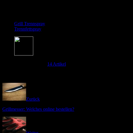
Click to rate this post!
[Total:
2
Average:
3
]
Grill Trennspray
Trennfettspray
Über Theo Grillmeister
14 Artikel
Hey good people. Ich bin Theo und schreibe hier auf Barbue über
meine Grill Erfahrungen. Ich versorge euch hier mit den heissesten
News rund um den Grill.
Zurück
Grillmesser: Welches online bestellen?
Weiter