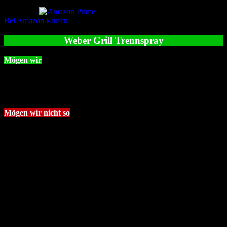
7,89 EUR
Bei Amazon kaufen
Weber Grill Trennspray
Mögen wir
Sieht schick aus
Besser zu bedienen
Weber Qualität
Mögen wir nicht so
Weniger Inhalt
Boyens Trennfettspray
Das Grill Trennspray von Boyens ist unter den vorgestellten Sachen
auf jeden Fall das beste Angebot. Für wenig Geld gibts gleich zwei
Flaschen mit satten 600ml. Für jeden der das Spray einmal
unkompliziert ausprobieren möchte definitiv der beste Deal!
Keine Produkte gefunden.