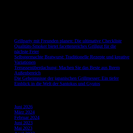
Neueste Beiträge
Grillparty mit Freunden planen: Die ultimative Checkliste
Qualitäts-Smoker bietet facettenreiches Grillgut für die
nächste Feier
Selbstgemachte Bratwurst: Traditionelle Rezepte und kreative
Variationen
Terrassenüberdachung: Machen Sie das Beste aus Ihrem
Außenbereich
Die Geheimnisse der japanischen Grillmesser: Ein tiefer
Einblick in die Welt der Santokus und Gyutos
Archiv
Juni 2026
März 2024
Februar 2024
Juni 2023
Mai 2023