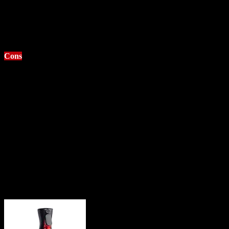
Gute Qualität
Zwei Flaschen in einer Bestellung
Billig
Viel inhalt
Cons
Nicht so tolles Design
Manchmal nicht zu erwischen
Weber Trennfettspray
Als Klassiker und Vertraute Marke ist Weber natürlich einer der
ersten Marken die man sich anschauen sollte. Leider zwar meistens
etwas teurer, bezahlt man hier doch auch für den guten Ruf der
Marke. Aber Vorsicht: Anders als bei Optima zahlt man hier für
200
Milliliter und nicht wie beim Konkurrenz Produkt für
500
. Wer es
sich leisten kann, liegt trotzdem nicht falsch dabei. Der gewölbte
Heben macht das Weber Spray um einiges angenehmer als andere.
Angebot