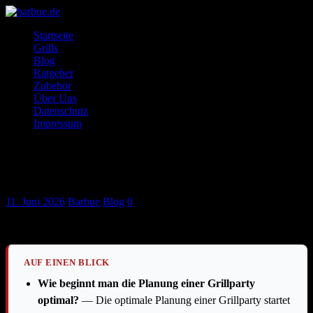
Startseite
Grills
Blog
Ratgeber
Zubehör
Über Uns
Datenschutz
Impressum
Grillparty mit Freunden planen: Die
ultimative Checkliste
11. Juni 2026
Barbue
Blog
0
AUF EINEN BLICK
Wie beginnt man die Planung einer Grillparty
optimal?
— Die optimale Planung einer Grillparty startet