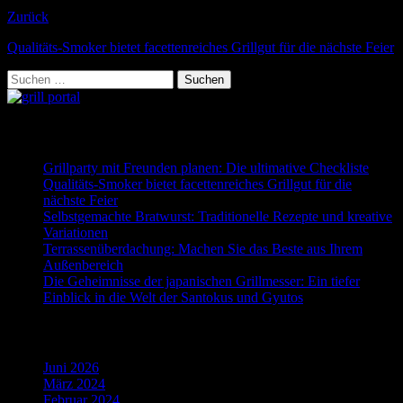
Grillen ist meine Leidenschaft, die ich gerne mit dir teile.
Zurück
Qualitäts-Smoker bietet facettenreiches Grillgut für die nächste Feier
Suchen
nach:
Neueste Beiträge
Grillparty mit Freunden planen: Die ultimative Checkliste
Qualitäts-Smoker bietet facettenreiches Grillgut für die
nächste Feier
Selbstgemachte Bratwurst: Traditionelle Rezepte und kreative
Variationen
Terrassenüberdachung: Machen Sie das Beste aus Ihrem
Außenbereich
Die Geheimnisse der japanischen Grillmesser: Ein tiefer
Einblick in die Welt der Santokus und Gyutos
Archiv
Juni 2026
März 2024
Februar 2024