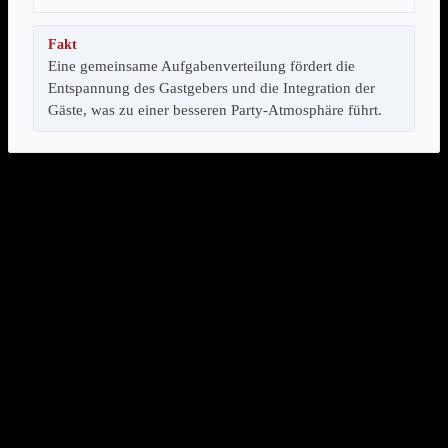
Fakt
Eine gemeinsame Aufgabenverteilung fördert die
Entspannung des Gastgebers und die Integration der
Gäste, was zu einer besseren Party-Atmosphäre führt.
Wie delegiert man Aufgaben, ohne aufdringlich zu
wirken?
Aufgaben delegiert man am besten, indem man sie als Teil des
gemeinsamen Erlebnisses darstellt. Man kann fragen: „Würdest du
dich vielleicht um die Musik kümmern?“ oder „Könntest du einen
Salat mitbringen?“. Dies wirkt einladend und nicht fordernd.
Eine
offene Kommunikation
über die eigenen Kapazitäten hilft
ebenfalls. Man kann sagen, dass man sich über jede Unterstützung
freut.
Welche Aufgaben können Gäste übernehmen?