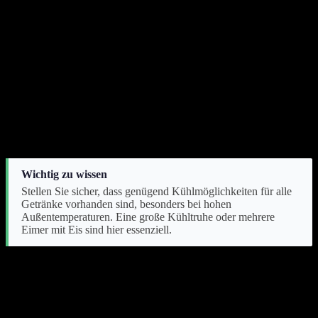
Die Basis bilden immer
ausreichend Wasser
, sowohl still als auch
sprudelnd, sowie verschiedene Säfte und Softdrinks. Für
Erwachsene gehören Bier und Wein zu den Standardgetränken.
Eine Auswahl an hellen und dunklen Biersorten sowie Weiß- und
Rotwein deckt die meisten Präferenzen ab.
Cocktails oder Bowlen können eine besondere Note verleihen. Eine
selbstgemachte Limonade mit frischen Früchten oder ein Eistee sind
beliebte alkoholfreie Alternativen. Pro Person sollte man etwa
1,5
bis 2 Liter Flüssigkeit
für einen Abend einplanen, besonders an
warmen Tagen.
Wichtig zu wissen
Stellen Sie sicher, dass genügend Kühlmöglichkeiten für alle
Getränke vorhanden sind, besonders bei hohen
Außentemperaturen. Eine große Kühltruhe oder mehrere
Eimer mit Eis sind hier essenziell.
Wie viel Flüssigkeit sollte man pro Gast einplanen?
Die Menge an Flüssigkeit pro Gast variiert je nach Wetter und
Dauer der Party. An warmen Sommertagen rechnet man mit