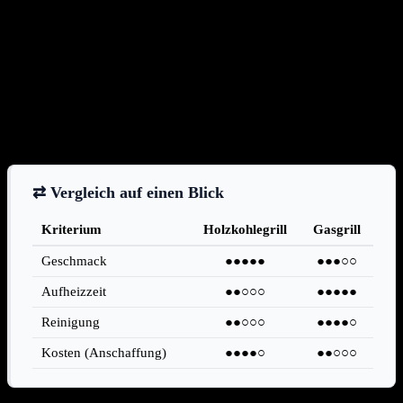
und eine Grillbürste sind grundlegende Utensilien.
Geschirr und Besteck können entweder aus robustem
Mehrwegmaterial oder als Einwegprodukte gewählt werden, wobei
Mehrweggeschirr umweltfreundlicher ist. Auch Servietten,
Müllbeutel und eine Erste-Hilfe-Ausrüstung sind wichtige Details.
Für die Sitzgelegenheiten reichen oft Bierbänke und -tische, aber
auch Decken und Kissen für eine entspannte Lounge-Ecke sind
denkbar.
⇄ Vergleich auf einen Blick
Kriterium
Holzkohlegrill
Gasgrill
Geschmack
●●●●●
●●●○○
Aufheizzeit
●●○○○
●●●●●
Reinigung
●●○○○
●●●●○
Kosten (Anschaffung)
●●●●○
●●○○○