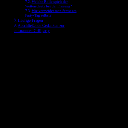
Welche Rolle spielt der
Wetterschutz bei der Planung?
Wie vermeidet man Stress am
Party-Tag selbst?
Häufige Fragen
Abschließende Gedanken zur
entspannten Grillparty
Die optimale Planung einer Grillparty startet mit der Festlegung des
Datums und der Gästeanzahl, da diese Faktoren alle weiteren
Entscheidungen maßgeblich beeinflussen. Eine frühzeitige
Terminfindung, idealerweise vier bis sechs Wochen im Voraus,
ermöglicht den Freunden eine bessere Koordination ihrer Kalender
und erhöht die Wahrscheinlichkeit einer hohen Teilnehmerzahl.
Oftmals wird der Fehler gemacht, die Einladungen zu spät zu
versenden, was zu Terminkollisionen führt. Eine rechtzeitige
Kommunikation ist für den Erfolg der Veranstaltung entscheidend.
Nach der Terminwahl erfolgt die Erstellung einer Gästeliste. Hierbei
ist es ratsam, eine realistische Schätzung der Personen
vorzunehmen, die tatsächlich zusagen könnten. Eine
digitale
Einladung
über Messaging-Dienste oder eine Event-Plattform kann
die Rückmeldung erleichtern und den Überblick verbessern.
Man sollte zudem die
Wetterlage im Auge behalten
und einen Plan