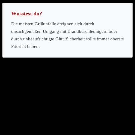
Wusstest du?
Die meisten Grillunfälle ereignen sich durch
unsachgemäßen Umgang mit Brandbeschleunigern oder
durch unbeaufsichtigte Glut. Sicherheit sollte immer oberste
Priorität haben.
Warum ist eine detaillierte Einkaufsliste so wichtig?
Eine detaillierte Einkaufsliste ist wichtig, um nichts zu vergessen
und unnötige Wege zu vermeiden. Sie hilft, den Überblick über die
benötigten Mengen zu behalten und das Budget einzuhalten.
Impulskäufe werden reduziert
, was Kosten spart.
Man sollte die Liste nach Kategorien wie „Fleisch“, „Gemüse“,
„Getränke“ oder „Non-Food“ sortieren. Dies erleichtert den Einkauf
im Supermarkt.
Welche Rolle spielt der Wetterschutz bei der