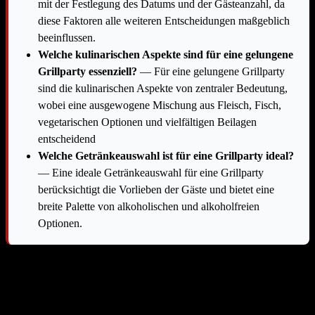
mit der Festlegung des Datums und der Gästeanzahl, da
diese Faktoren alle weiteren Entscheidungen maßgeblich
beeinflussen.
Welche kulinarischen Aspekte sind für eine gelungene
Grillparty essenziell?
— Für eine gelungene Grillparty
sind die kulinarischen Aspekte von zentraler Bedeutung,
wobei eine ausgewogene Mischung aus Fleisch, Fisch,
vegetarischen Optionen und vielfältigen Beilagen
entscheidend
Welche Getränkeauswahl ist für eine Grillparty ideal?
— Eine ideale Getränkeauswahl für eine Grillparty
berücksichtigt die Vorlieben der Gäste und bietet eine
breite Palette von alkoholischen und alkoholfreien
Optionen.
Die Vorbereitung einer Grillparty kann schnell zu einer
Herausforderung werden, wenn nicht alle Aspekte sorgfältig
bedacht werden. Oftmals überschätzt man die eigene Kapazität oder
unterschätzt den Aufwand für Speisen und Getränke. Eine