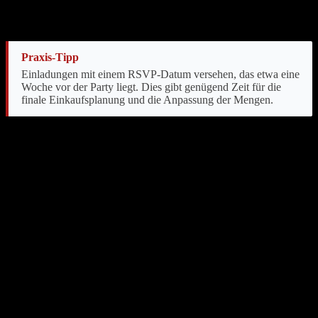
B für Regen oder kühlere Temperaturen bereithalten. Ein Pavillon
oder eine überdachte Terrasse kann hier Abhilfe schaffen.
Praxis-Tipp
Einladungen mit einem RSVP-Datum versehen, das etwa eine
Woche vor der Party liegt. Dies gibt genügend Zeit für die
finale Einkaufsplanung und die Anpassung der Mengen.
Welche Rolle spielt die Gästezahl bei der
Vorbereitung?
Die exakte Gästezahl beeinflusst direkt die benötigte Menge an
Speisen, Getränken und die Größe der benötigten Ausrüstung. Eine
Party für zehn Personen erfordert andere Dimensionen als ein
Treffen mit zwanzig oder mehr Freunden, insbesondere bei der
Kalkulation von Fleisch und Beilagen
.
Jede zusätzliche Person bedeutet nicht nur mehr Essen, sondern
auch mehr Geschirr, Besteck und Sitzgelegenheiten. Dies sollte man
bei der Logistik berücksichtigen.
Wie lassen sich Einladungen effizient gestalten?