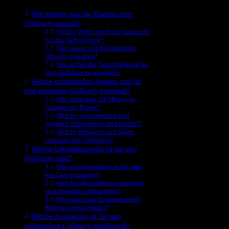
Wie beginnt man die Planung einer
Grillparty optimal?
Welche Rolle spielt die Gästezahl
bei der Vorbereitung?
Wie lassen sich Einladungen
effizient gestalten?
Was ist bei der Terminfindung für
eine Grillfeier zu beachten?
Welche kulinarischen Aspekte sind für
eine gelungene Grillparty essenziell?
Wie plant man die Menge an
Grillgut pro Person?
Welche vegetarischen und
veganen Alternativen sind beliebt?
Welche Beilagen und Salate
ergänzen das Grillmenü?
Welche Getränkeauswahl ist für eine
Grillparty ideal?
Wie viel Flüssigkeit sollte man
pro Gast einplanen?
Welche alkoholfreien Optionen
sind besonders erfrischend?
Wie sorgt man für ausreichend
Kühlung der Getränke?
Welche Ausstattung ist für eine
reibungslose Grillparty unerlässlich?