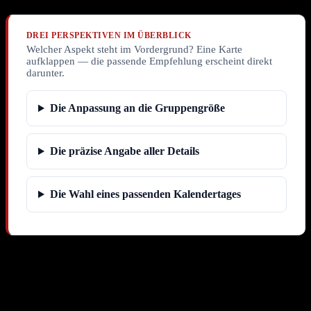
DREI PERSPEKTIVEN IM ÜBERBLICK
Welcher Aspekt steht im Vordergrund? Eine Karte
aufklappen — die passende Empfehlung erscheint direkt
darunter.
Die Anpassung an die Gruppengröße
Die präzise Angabe aller Details
Die Wahl eines passenden Kalendertages
Welche kulinarischen Aspekte sind für
eine gelungene Grillparty essenziell?
Für eine gelungene Grillparty sind die kulinarischen Aspekte von