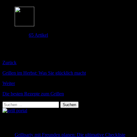
Über Barbue
65 Artikel
Hallo. Ich bin Marc von Barbue.de und möchte hier meine Grilltipps
mit dir teilen. Ich probiere ständig neue Grill Produkte aus oder lese
darüber und recherchiere für Barbue und mich die neuesten Tipps.
Grillen ist meine Leidenschaft, die ich gerne mit dir teile.
Zurück
Grillen im Herbst: Was Sie glücklich macht
Weiter
Die besten Rezepte zum Grillen
Suchen
nach:
Neueste Beiträge
Grillparty mit Freunden planen: Die ultimative Checkliste