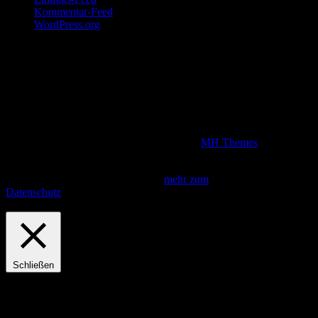
Kommentar-Feed
WordPress.org
Disclaimer
Wir sind Teilnehmer am Amazon Partnerprogramm. Kommt über
unsere Produktlinks, die alle Werbelinks darstellen, ein Kauf
zustande, verdienen wir eine Provision, die natürlich den Kaufpreis
für unsere Grillfreunde nicht erhöht.
Copyright © 2026 | WordPress Theme von
MH Themes
Diese Seite verwendet Cookies. Indem du fortfährst, akzeptierst du
unsere Datenschutzbestimmungen.
mehr zum
Datenschutz
Fortfahren
Privacy & Cookies Policy
Schließen
Privacy Overview