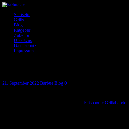
Startseite
Grills
Blog
Ratgeber
Zubehör
Über Uns
Datenschutz
Impressum
Grillen: Was gehört zum perfekten
Barbecue dazu?
21. September 2022
Barbue
Blog
0
Im Sommer gehört Grillen einfach mit dazu.
Entspannte Grillabende
mit der Familie oder große Grillpartys mit Freunden stehen auf dem
Programm. Doch wodurch wird ein Barbecue erst wirklich
komplett? Um die Beantwortung dieser Frage geht es in folgendem
Artikel.